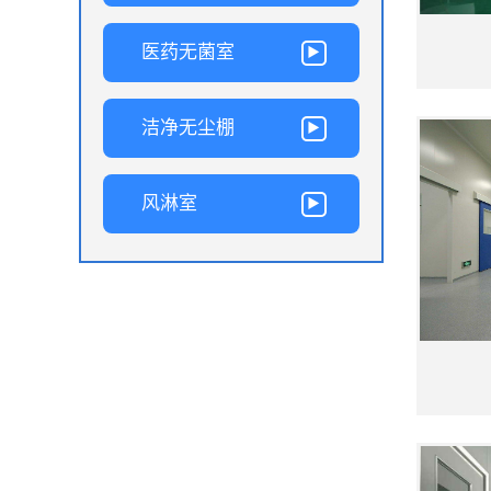
医药无菌室
洁净无尘棚
风淋室