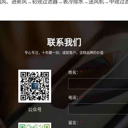
回风、进新风→初效过滤器→表冷除水→送风机→中效过
联系我们
专心专注，十年磨一剑；成就客户，诠释品牌的价值
姓名：
*
电话：
*
公众号
留言：
*