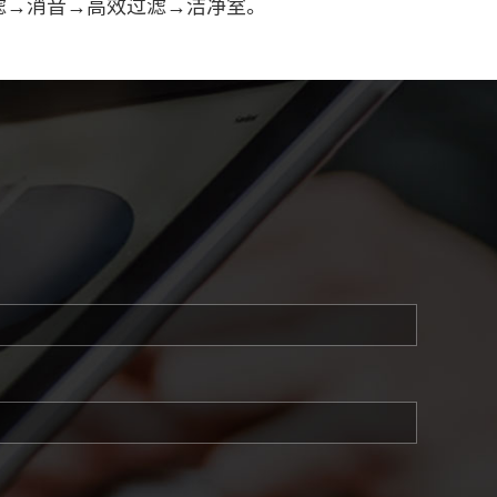
滤→消音→高效过滤→洁净室。