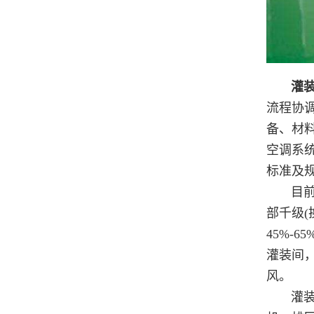
灌装
流程协
备、材
空调系
标准及
目前设计
部千级(
45%-
灌装间
风。
灌装净