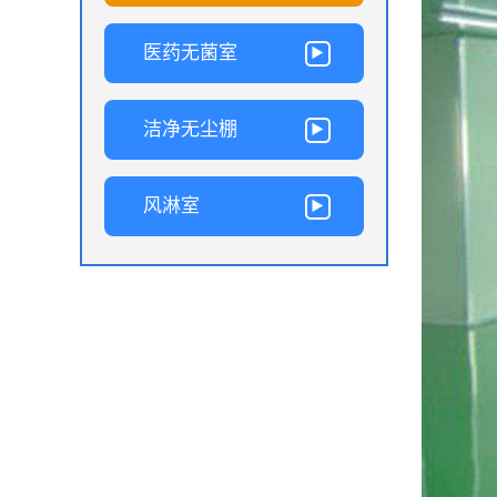
医药无菌室
洁净无尘棚
风淋室